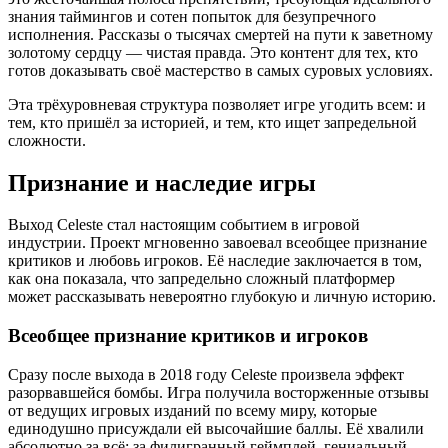
знания таймингов и сотен попыток для безупречного
исполнения. Рассказы о тысячах смертей на пути к заветному
золотому сердцу — чистая правда. Это контент для тех, кто
готов доказывать своё мастерство в самых суровых условиях.
Эта трёхуровневая структура позволяет игре угодить всем: и
тем, кто пришёл за историей, и тем, кто ищет запредельной
сложности.
Признание и наследие игры
Выход Celeste стал настоящим событием в игровой
индустрии. Проект мгновенно завоевал всеобщее признание
критиков и любовь игроков. Её наследие заключается в том,
как она показала, что запредельно сложный платформер
может рассказывать невероятно глубокую и личную историю.
Всеобщее признание критиков и игроков
Сразу после выхода в 2018 году Celeste произвела эффект
разорвавшейся бомбы. Игра получила восторженные отзывы
от ведущих игровых изданий по всему миру, которые
единодушно присуждали ей высочайшие баллы. Её хвалили
абсолютно за всё: за филигранный геймплей, гениальный