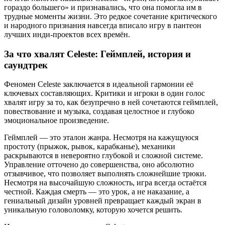
гораздо большего» и признавались, что она помогла им в
трудные моменты жизни. Это редкое сочетание критического
и народного признания навсегда вписало игру в пантеон
лучших инди-проектов всех времён.
За что хвалят Celeste: Геймплей, история и
саундтрек
Феномен Celeste заключается в идеальной гармонии её
ключевых составляющих. Критики и игроки в один голос
хвалят игру за то, как безупречно в ней сочетаются геймплей,
повествование и музыка, создавая целостное и глубоко
эмоциональное произведение.
Геймплей — это эталон жанра. Несмотря на кажущуюся
простоту (прыжок, рывок, карабканье), механики
раскрываются в невероятно глубокой и сложной системе.
Управление отточено до совершенства, оно абсолютно
отзывчивое, что позволяет выполнять сложнейшие трюки.
Несмотря на высочайшую сложность, игра всегда остаётся
честной. Каждая смерть — это урок, а не наказание, а
гениальный дизайн уровней превращает каждый экран в
уникальную головоломку, которую хочется решить.