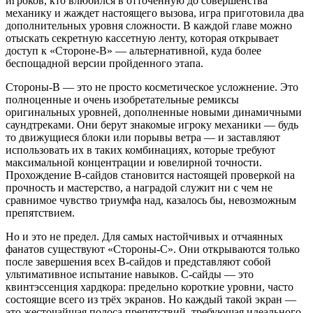
игроков, кто влюбился в отточенную до совершенства
механику и жаждет настоящего вызова, игра приготовила два
дополнительных уровня сложности. В каждой главе можно
отыскать секретную кассетную ленту, которая открывает
доступ к «Стороне-B» — альтернативной, куда более
беспощадной версии пройденного этапа.
Стороны-B — это не просто косметическое усложнение. Это
полноценные и очень изобретательные ремиксы
оригинальных уровней, дополненные новыми динамичными
саундтреками. Они берут знакомые игроку механики — будь
то движущиеся блоки или порывы ветра — и заставляют
использовать их в таких комбинациях, которые требуют
максимальной концентрации и ювелирной точности.
Прохождение B-сайдов становится настоящей проверкой на
прочность и мастерство, а наградой служит ни с чем не
сравнимое чувство триумфа над, казалось бы, невозможным
препятствием.
Но и это не предел. Для самых настойчивых и отчаянных
фанатов существуют «Стороны-C». Они открываются только
после завершения всех B-сайдов и представляют собой
ультимативное испытание навыков. C-сайды — это
квинтэссенция хардкора: предельно короткие уровни, часто
состоящие всего из трёх экранов. Но каждый такой экран —
это жесточайшая полоса препятствий, требующая идеального