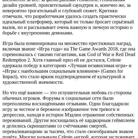
дизайн уровней, пронзительный саундтрек и, конечно же, за
невероятно трогательный и глубокий сюжет. Критики
отмечали, что разработчикам удалось создать практически
идеальный платформер, который не только бросает серьёзный
вызов, но и рассказывает очень важную и личную историю о
борьбе с внутренними демонами.
Игра была номинирована на множество престижных наград,
включая звание «Игра года» на The Game Awards 2018, где она
соревновалась с такими гигантами, как God of War и Red Dead
Redemption 2. Хотя главный приз ей не достался, Celeste
одержала победу в категориях «Лучшая независимая игра» и
«Игры с наибольшим социальным влиянием» (Games for
Impact), что стало ярким подтверждением её культурной и
художественной значимости.
Но что ещё важнее — это оглушительная любовь со стороны
обычных игроков. Форумы и социальные сети были
переполнены восхищёнными отзывами. Одни благодарили
игру за честное и бережное изображение тем тревоги и
депрессии, находя в истории Мэдлин отражение собственных
переживаний. Другие восхищались её хардкорным геймплеем
и делились скриншотами со счётчиками смертей,
переваливающими за тысячи, что стало своеобразным знаком
почёта. Многие называли Celeste «игрой, которая заслуживает