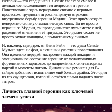
История — это сердце игры. Celeste хвалят за смелое и
деликатное исследование тем депрессии и тревоги.
Повествование здесь неразрывно связано с игровым
процессом: трудности игрока напрямую отражают
внутреннюю борьбу героини Мэдлин. Этот приём создаёт
невероятно сильную эмпатическую связь. Ты не просто
играешь за Мэдлин, ты проходишь этот путь вместе с ней,
разделяя её отчаяние и её триумфы. Это делает сюжет не
просто захватывающим, а по-настоящему личным.
И, наконец, саундтрек от Лены Рейн — это душа Celeste.
Музыка здесь не фон, а активный участник повествования.
Она идеально передаёт настроение каждой локации и
эмоциональное состояние героини: от меланхоличных
фортепианных зарисовок до напряжённых синтезаторных
партий в моменты погонь. Динамичные ремиксы для B-
сайдов добавляют испытаниям ещё больше драйва. Это один
из тех саундтреков, который остаётся с вами надолго после
титров.
Личность главной героини как ключевой
элемент успеха