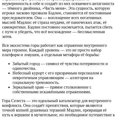
неуверенность в себе и создаёт из них осязаемого антагониста
— тёмного двойника, «Часть меня». Эта сущность, которую
игроки ласково прозвали Бэдлин, становится её постоянным
преследователем. Она — воплощение всех негативных
мыслей Мэдлин: её страха неудачи, её панических атак, её
самокритики. Бэдлин постоянно насмехается, пытается сбить
с пути и убедить, что всё восхождение — бессмысленная
затея.
Вся экосистема горы работает как отражение внутреннего
мира героини. Каждый уровень — это не просто набор
платформ и ловушек, а отдельная метафора её борьбы:
Забытый город — символ её чувства потерянности и
одиночества.
Небесный курорт с его призрачным персоналом и
невротичным управляющим — аллегория на
социальную тревожность.
Зеркальный храм — прямое столкновение с
собственными искажёнными отражениями.
Гора Селеста — это идеальный катализатор для внутреннего
конфликта. Она создаёт препятствия, которые являются
точной копией душевных терзаний Мэдлин, превращая её
путь к вершине в мучительное, но необходимое путешествие к