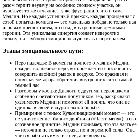
разом терпит неудачу на особенно сложном участке, он
чувствует то же отчаяние, ту же фрустрацию, что и сама
Мэдлин. Но каждый успешный прыжок, каждая пройденная с
сотой попытки комната — это маленькая победа не только над
игровым препятствием, но и над внутренними демонами
героини. Эта уникальная синергия создаёт невероятно
сильную и глубокую эмоциональную связь с персонажем.
Этапы эмоционального пути:
Перо надежды: В моменты полного отчаяния Мэдлин
находит волшебное перо, которое даёт ей способность
совершить двойной рывок в воздухе. Это красивая и
понятная метафора обретения внутренних сил в самый
тёмный час.
Разговоры у костра: Диалоги с другими персонажами,
особенно с беззаботным попутчиком Тео, раскрывают
уязвимость Мэдлин и помогают ей понять, что она не
одинока в своей изнурительной борьбе.
Примирение с тенью: Кульминационный момент — это
не уничтожение тёмного двойника («Части меня»), а его
осознанное принятие. Мэдлин понимает, что эта часть её
— источник не только страха, но и огромной силы. Она
учится работать вместе с ней, а не воевать.