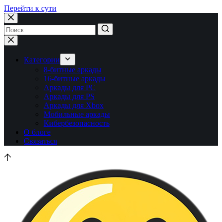
Перейти к сути
Ничего
не
найдено
Категории
8-битные аркады
16-битные аркады
Аркады для PC
Аркады для PS
Аркады для Xbox
Мобильные аркады
Кибербезопасность
О блоге
Связаться