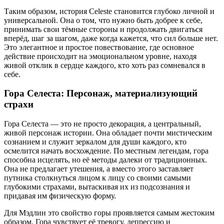
Таким образом, история Celeste становится глубоко личной и
универсальной. Она о том, что нужно быть добрее к себе,
принимать свои тёмные стороны и продолжать двигаться
вперёд, шаг за шагом, даже когда кажется, что сил больше нет.
Это элегантное и простое повествование, где основное
действие происходит на эмоциональном уровне, находя
живой отклик в сердце каждого, кто хоть раз сомневался в
себе.
Гора Селеста: Персонаж, материализующий
страхи
Гора Селеста — это не просто декорация, а центральный,
живой персонаж истории. Она обладает почти мистическим
сознанием и служит зеркалом для души каждого, кто
осмелится начать восхождение. По местным легендам, гора
способна исцелять, но её методы далеки от традиционных.
Она не предлагает утешения, а вместо этого заставляет
путника столкнуться лицом к лицу со своими самыми
глубокими страхами, вытаскивая их из подсознания и
придавая им физическую форму.
Для Мэдлин это свойство горы проявляется самым жестоким
образом. Гора чувствует её тревогу, депрессию и