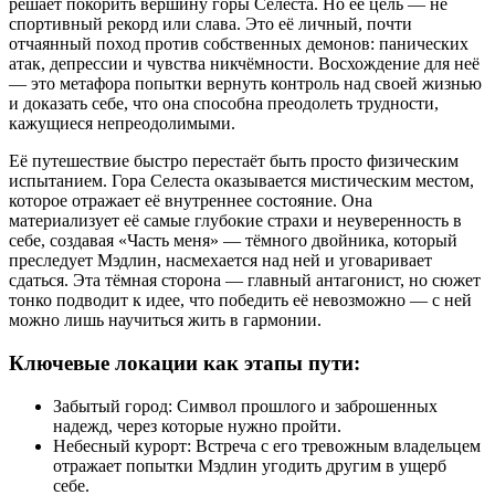
решает покорить вершину горы Селеста. Но её цель — не
спортивный рекорд или слава. Это её личный, почти
отчаянный поход против собственных демонов: панических
атак, депрессии и чувства никчёмности. Восхождение для неё
— это метафора попытки вернуть контроль над своей жизнью
и доказать себе, что она способна преодолеть трудности,
кажущиеся непреодолимыми.
Её путешествие быстро перестаёт быть просто физическим
испытанием. Гора Селеста оказывается мистическим местом,
которое отражает её внутреннее состояние. Она
материализует её самые глубокие страхи и неуверенность в
себе, создавая «Часть меня» — тёмного двойника, который
преследует Мэдлин, насмехается над ней и уговаривает
сдаться. Эта тёмная сторона — главный антагонист, но сюжет
тонко подводит к идее, что победить её невозможно — с ней
можно лишь научиться жить в гармонии.
Ключевые локации как этапы пути:
Забытый город: Символ прошлого и заброшенных
надежд, через которые нужно пройти.
Небесный курорт: Встреча с его тревожным владельцем
отражает попытки Мэдлин угодить другим в ущерб
себе.