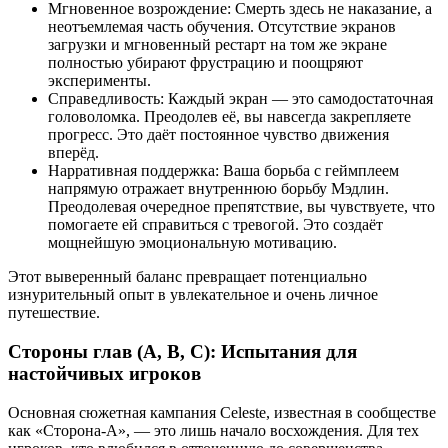
Мгновенное возрождение: Смерть здесь не наказание, а
неотъемлемая часть обучения. Отсутствие экранов
загрузки и мгновенный рестарт на том же экране
полностью убирают фрустрацию и поощряют
эксперименты.
Справедливость: Каждый экран — это самодостаточная
головоломка. Преодолев её, вы навсегда закрепляете
прогресс. Это даёт постоянное чувство движения
вперёд.
Нарративная поддержка: Ваша борьба с геймплеем
напрямую отражает внутреннюю борьбу Мэдлин.
Преодолевая очередное препятствие, вы чувствуете, что
помогаете ей справиться с тревогой. Это создаёт
мощнейшую эмоциональную мотивацию.
Этот выверенный баланс превращает потенциально
изнурительный опыт в увлекательное и очень личное
путешествие.
Стороны глав (A, B, C): Испытания для
настойчивых игроков
Основная сюжетная кампания Celeste, известная в сообществе
как «Сторона-A», — это лишь начало восхождения. Для тех