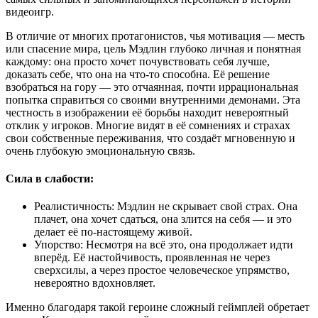
видеоигр.
В отличие от многих протагонистов, чья мотивация — месть
или спасение мира, цель Мэдлин глубоко личная и понятная
каждому: она просто хочет почувствовать себя лучше,
доказать себе, что она на что-то способна. Её решение
взобраться на гору — это отчаянная, почти иррациональная
попытка справиться со своими внутренними демонами. Эта
честность в изображении её борьбы находит невероятный
отклик у игроков. Многие видят в её сомнениях и страхах
свои собственные переживания, что создаёт мгновенную и
очень глубокую эмоциональную связь.
Сила в слабости:
Реалистичность: Мэдлин не скрывает свой страх. Она
плачет, она хочет сдаться, она злится на себя — и это
делает её по-настоящему живой.
Упорство: Несмотря на всё это, она продолжает идти
вперёд. Её настойчивость, проявленная не через
сверхсилы, а через простое человеческое упрямство,
невероятно вдохновляет.
Именно благодаря такой героине сложный геймплей обретает