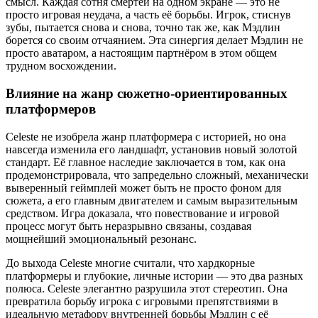
смысл. Каждая сотня смертей на одном экране — это не
просто игровая неудача, а часть её борьбы. Игрок, стиснув
зубы, пытается снова и снова, точно так же, как Мэдлин
борется со своим отчаянием. Эта синергия делает Мэдлин не
просто аватаром, а настоящим партнёром в этом общем
трудном восхождении.
Влияние на жанр сюжетно-ориентированных
платформеров
Celeste не изобрела жанр платформера с историей, но она
навсегда изменила его ландшафт, установив новый золотой
стандарт. Её главное наследие заключается в том, как она
продемонстрировала, что запредельно сложный, механически
выверенный геймплей может быть не просто фоном для
сюжета, а его главным двигателем и самым выразительным
средством. Игра доказала, что повествование и игровой
процесс могут быть неразрывно связаны, создавая
мощнейший эмоциональный резонанс.
До выхода Celeste многие считали, что хардкорные
платформеры и глубокие, личные истории — это два разных
полюса. Celeste элегантно разрушила этот стереотип. Она
превратила борьбу игрока с игровыми препятствиями в
идеальную метафору внутренней борьбы Мэдлин с её