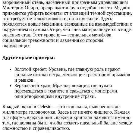
заброшенный отель, населённый призрачным управляющим
Мистером Осиро, превращает игру в подобие квеста. Мэдлин
приходится убирать комнаты от зловещей тёмной субстанции,
что требует не только ловкости, но и смекалки. Здесь
появляются новые механики, завязанные на взаимодействии с
окружением и самим Осиро, чей гнев материализуется в виде
опасных атак. Этот уровень — гениальная метафора
социальной тревожности и давления со стороны
окружающих.
Другие яркие примеры:
Золотой хребет: Уровень, где главную роль играют
сильные потоки ветра, меняющие траекторию прыжков
и рывков.
Зеркальный храм: Мрачная локация, где нужно
перемещаться в темноте и сражаться с монстрами,
олицетворяющими внутренние страхи.
Каждый экран в Celeste — это отдельная, выверенная до
миллиметра головоломка. Здесь нет ничего лишнего. Каждая
платформа, каждый шип, каждый кристалл находятся именно
там, где должны быть, чтобы создать идеальный баланс между
сложностью и справедливостью.