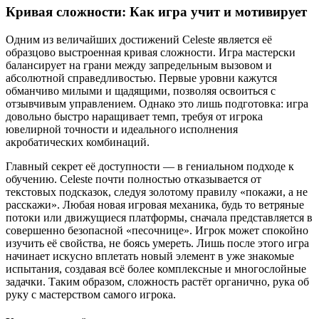
Кривая сложности: Как игра учит и мотивирует
Одним из величайших достижений Celeste является её
образцово выстроенная кривая сложности. Игра мастерски
балансирует на грани между запредельным вызовом и
абсолютной справедливостью. Первые уровни кажутся
обманчиво милыми и щадящими, позволяя освоиться с
отзывчивым управлением. Однако это лишь подготовка: игра
довольно быстро наращивает темп, требуя от игрока
ювелирной точности и идеального исполнения
акробатических комбинаций.
Главный секрет её доступности — в гениальном подходе к
обучению. Celeste почти полностью отказывается от
текстовых подсказок, следуя золотому правилу «покажи, а не
расскажи». Любая новая игровая механика, будь то ветряные
потоки или движущиеся платформы, сначала представляется в
совершенно безопасной «песочнице». Игрок может спокойно
изучить её свойства, не боясь умереть. Лишь после этого игра
начинает искусно вплетать новый элемент в уже знакомые
испытания, создавая всё более комплексные и многослойные
задачки. Таким образом, сложность растёт органично, рука об
руку с мастерством самого игрока.