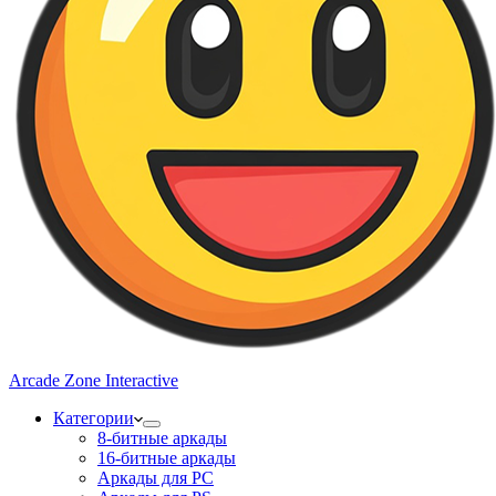
Arcade Zone Interactive
Категории
8-битные аркады
16-битные аркады
Аркады для PC