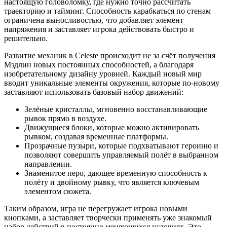
настоящую головоломку, где нужно точно рассчитать
траекторию и тайминг. Способность карабкаться по стенам
ограничена выносливостью, что добавляет элемент
напряжения и заставляет игрока действовать быстро и
решительно.
Развитие механик в Celeste происходит не за счёт получения
Мэдлин новых постоянных способностей, а благодаря
изобретательному дизайну уровней. Каждый новый мир
вводит уникальные элементы окружения, которые по-новому
заставляют использовать базовый набор движений:
Зелёные кристаллы, мгновенно восстанавливающие
рывок прямо в воздухе.
Движущиеся блоки, которые можно активировать
рывком, создавая временные платформы.
Прозрачные пузыри, которые подхватывают героиню и
позволяют совершить управляемый полёт в выбранном
направлении.
Знаменитое перо, дающее временную способность к
полёту и двойному рывку, что является ключевым
элементом сюжета.
Таким образом, игра не перегружает игрока новыми
кнопками, а заставляет творчески применять уже знакомый
набор действий в постоянно меняющихся условиях. Это