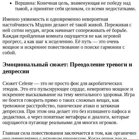
Вершина: Конечная цель, знаменующая не победу над
тьмой, а принятие себя целиком, со всеми недостатками.
Именно уязвимость и одновременно невероятная
настойчивость Мэдлин делают её такой живой. Переживая с
ней сотни неудач, игрок начинает сопереживать её борьбе.
Каждая пройденная комната ощущается не как игровой
прогресс, а как шаг к исцелению. Её путь — это очень
мощное и искреннее повествование о поиске гармонии с
собой.
Эмоциональный сюжет: Преодоление тревоги и
депрессии
Сюжет Celeste — это не просто фон для акробатических
этюдов. Это его пульсирующее сердце, невероятно мощное и
искреннее высказывание на тему ментального здоровья. Игра
не боится говорить прямо о таких сложных вещах, как
тревожное расстройство, панические атаки и затяжная
депрессия. При этом она делает это без излишнего пафоса и
дидактики, а через понятные метафоры и диалоги, которые
ощущаются пугающе реальными для многих игроков.
Главная сила повествования заключается в том, как органично
оно переплетено с игровым процессом. Когда игрок раз за