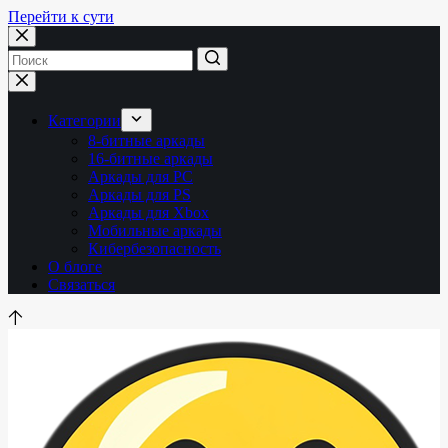
Перейти к сути
Ничего
не
найдено
Категории
8-битные аркады
16-битные аркады
Аркады для PC
Аркады для PS
Аркады для Xbox
Мобильные аркады
Кибербезопасность
О блоге
Связаться