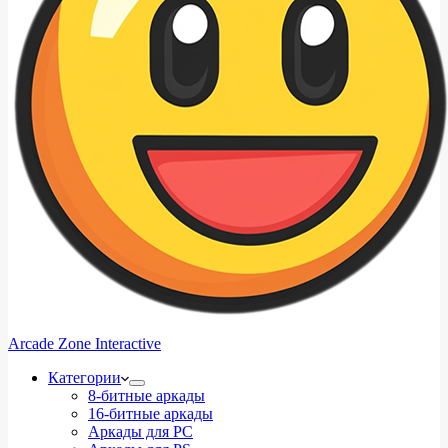
Arcade Zone Interactive
Категории
8-битные аркады
16-битные аркады
Аркады для PC