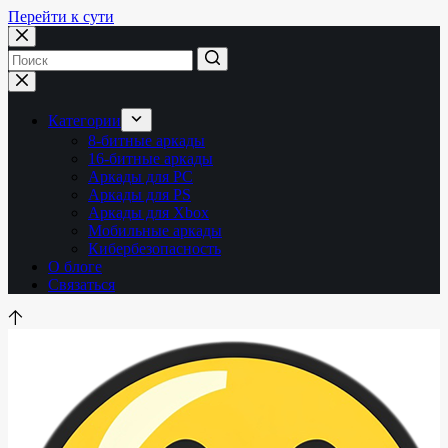
Перейти к сути
Ничего
не
найдено
Категории
8-битные аркады
16-битные аркады
Аркады для PC
Аркады для PS
Аркады для Xbox
Мобильные аркады
Кибербезопасность
О блоге
Связаться