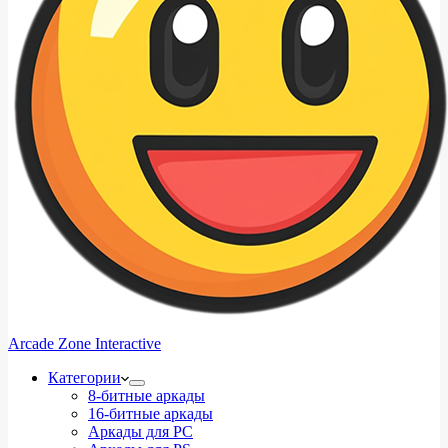
Arcade Zone Interactive
Категории
8-битные аркады
16-битные аркады
Аркады для PC