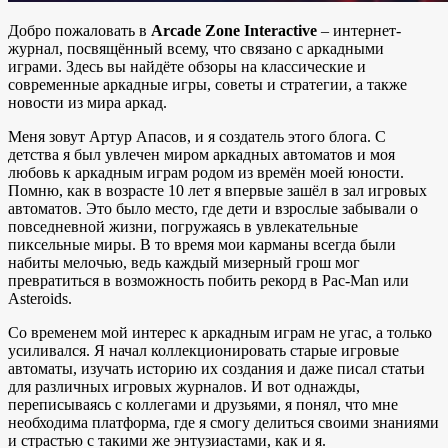
Добро пожаловать в
Arcade Zone Interactive
– интернет-
журнал, посвящённый всему, что связано с аркадными
играми. Здесь вы найдёте обзоры на классические и
современные аркадные игры, советы и стратегии, а также
новости из мира аркад.
Меня зовут Артур Апасов, и я создатель этого блога. С
детства я был увлечен миром аркадных автоматов и моя
любовь к аркадным играм родом из времён моей юности.
Помню, как в возрасте 10 лет я впервые зашёл в зал игровых
автоматов. Это было место, где дети и взрослые забывали о
повседневной жизни, погружаясь в увлекательные
пиксельные миры. В то время мои карманы всегда были
набиты мелочью, ведь каждый мизерный грош мог
превратиться в возможность побить рекорд в Pac-Man или
Asteroids.
Со временем мой интерес к аркадным играм не угас, а только
усиливался. Я начал коллекционировать старые игровые
автоматы, изучать историю их создания и даже писал статьи
для различных игровых журналов. И вот однажды,
переписываясь с коллегами и друзьями, я понял, что мне
необходима платформа, где я смогу делиться своими знаниями
и страстью с такими же энтузиастами, как и я.