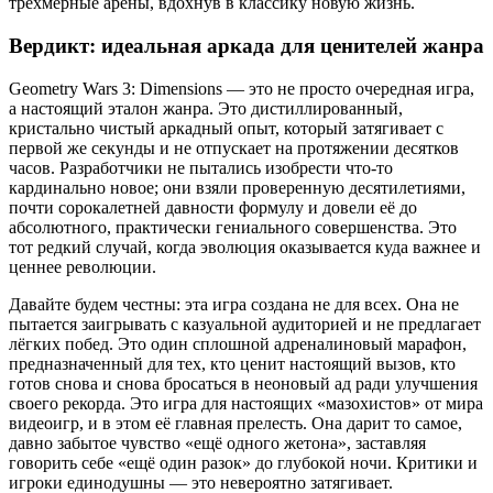
трёхмерные арены, вдохнув в классику новую жизнь.
Вердикт: идеальная аркада для ценителей жанра
Geometry Wars 3: Dimensions — это не просто очередная игра,
а настоящий эталон жанра. Это дистиллированный,
кристально чистый аркадный опыт, который затягивает с
первой же секунды и не отпускает на протяжении десятков
часов. Разработчики не пытались изобрести что-то
кардинально новое; они взяли проверенную десятилетиями,
почти сорокалетней давности формулу и довели её до
абсолютного, практически гениального совершенства. Это
тот редкий случай, когда эволюция оказывается куда важнее и
ценнее революции.
Давайте будем честны: эта игра создана не для всех. Она не
пытается заигрывать с казуальной аудиторией и не предлагает
лёгких побед. Это один сплошной адреналиновый марафон,
предназначенный для тех, кто ценит настоящий вызов, кто
готов снова и снова бросаться в неоновый ад ради улучшения
своего рекорда. Это игра для настоящих «мазохистов» от мира
видеоигр, и в этом её главная прелесть. Она дарит то самое,
давно забытое чувство «ещё одного жетона», заставляя
говорить себе «ещё один разок» до глубокой ночи. Критики и
игроки единодушны — это невероятно затягивает.