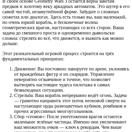
В своей основе Geometry Wars 3 остаётся верна заветам
предков и золотому веку аркадных автоматов. Это шутер в его
самой чистой, незамутнённой форме. Забудьте о сложных
сюжетах или диалогах. Здесь есть только вы, ваш маленький,
но очень юркий корабль, и бесконечные волны
геометрических врагов, наступающих со всех сторон. Ваша
задача до смешного проста и одновременно дьявольски
сложна: стрелять во всё, что движется, и выжить как можно
дольше.
Этот увлекательный игровой процесс строится на трёх
фундаментальных принципах:
Движение: Вы постоянно лавируете по арене, уклоняясь
от враждебных фигур и их снарядов. Управление
невероятно отзывчивое и точное, что позволяет
вытворять настоящие чудеса пилотажа в самых
безвыходных ситуациях.
Стрельба: Ваш корабль непрерывно ведёт огонь. Задача
— грамотно направить этот поток неоновой смерти на
наступающие орды разноцветных кубиков, ромбиков и
прочих агрессивных многоугольников.
Сбор «геомов»: После уничтожения врагов остаются
маленькие зелёные частицы. Именно они увеличивают
ваш множитель очков — ключ к рекордам. Чем выше