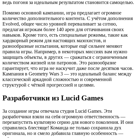
ведь погоня за идеальным результатом становится самоцелью.
Помимо основной кампании, игра предлагает огромное
количество дополнительного контента. С учётом дополнения
Evolved, общее число уровней переваливает за сотню,
предлагая игрокам более 140 арен для оттачивания своих
навыков. Кроме того, есть специальные режимы, такие как
хардкорный режим для настоящих мазохистов, и
разнообразные испытания, которые ещё сильнее меняют
правила игры. Например, в некоторых миссиях вам нужно
защищать объекты, в других — сражаться с ограниченным
количеством жизней или патронов. Это разнообразие
гарантирует, что игра не наскучит даже после десятков часов.
Кампания в Geometry Wars 3 — это идеальный баланс между
классической аркадной сложностью и современной
структурой с чёткой прогрессией и целями.
Разработчики из Lucid Games
За создание игры отвечала студия Lucid Games. Эти
разработчики взяли на себя огромную ответственность —
перезапустить культовую серию для нового поколения. И они
справились блестяще! Команда не только сохранила дух
оригинала, но и смело добавила главную особенность —