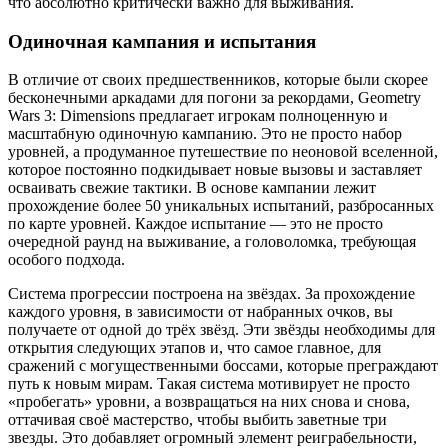
что абсолютно критически важно для выживания.
Одиночная кампания и испытания
В отличие от своих предшественников, которые были скорее
бесконечными аркадами для погони за рекордами, Geometry
Wars 3: Dimensions предлагает игрокам полноценную и
масштабную одиночную кампанию. Это не просто набор
уровней, а продуманное путешествие по неоновой вселенной,
которое постоянно подкидывает новые вызовы и заставляет
осваивать свежие тактики. В основе кампании лежит
прохождение более 50 уникальных испытаний, разбросанных
по карте уровней. Каждое испытание — это не просто
очередной раунд на выживание, а головоломка, требующая
особого подхода.
Система прогрессии построена на звёздах. За прохождение
каждого уровня, в зависимости от набранных очков, вы
получаете от одной до трёх звёзд. Эти звёзды необходимы для
открытия следующих этапов и, что самое главное, для
сражений с могущественными боссами, которые преграждают
путь к новым мирам. Такая система мотивирует не просто
«пробегать» уровни, а возвращаться на них снова и снова,
оттачивая своё мастерство, чтобы выбить заветные три
звезды. Это добавляет огромный элемент реиграбельности,