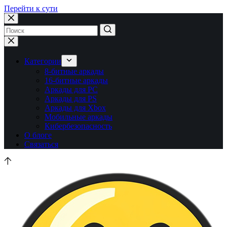
Перейти к сути
Ничего
не
найдено
Категории
8-битные аркады
16-битные аркады
Аркады для PC
Аркады для PS
Аркады для Xbox
Мобильные аркады
Кибербезопасность
О блоге
Связаться