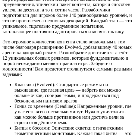
преувеличения, эпический пакет контента, который способен
увлечь на десятки, а то и сотни часов. Разработчики
подготовили для игроков более 140 разнообразных уровней, и
это не просто смена неоновых декораций. Каждый этап — это
уникальное, тщательно продуманное испытание,
заставляющее постоянно адаптироваться и менять тактику.
Это огромное количество контента стало возможным в том
числе благодаря расширению Evolved, добавившему 40 новых
арен и хардкорный режим. Разнообразие достигается за счёт
12 уникальных боевых режимов, которые фундаментально и
порой неожиданно меняют правила игры. Забудьте о
монотонности! Вам предстоит столкнуться с самыми разными
задачами:
Классика (Evolved): Стандартные режимы на
выживание, где главная цель — набрать как можно
больше очков, собирая геомы, и продержаться под
бесконечным натиском врагов.
Гонка со временем (Deadline): Напряженные уровни, где
у вас есть всего несколько минут. Нужно уничтожить
как можно больше противников или достичь цели за
строго отведённое время.
Битвы с боссами: Эпические схватки с гигантскими
геометрическими монстрами. Каждая такая битва — это