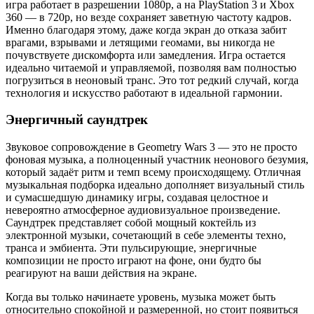
игра работает в разрешении 1080p, а на PlayStation 3 и Xbox
360 — в 720p, но везде сохраняет заветную частоту кадров.
Именно благодаря этому, даже когда экран до отказа забит
врагами, взрывами и летящими геомами, вы никогда не
почувствуете дискомфорта или замедления. Игра остается
идеально читаемой и управляемой, позволяя вам полностью
погрузиться в неоновый транс. Это тот редкий случай, когда
технология и искусство работают в идеальной гармонии.
Энергичный саундтрек
Звуковое сопровождение в Geometry Wars 3 — это не просто
фоновая музыка, а полноценный участник неонового безумия,
который задаёт ритм и темп всему происходящему. Отличная
музыкальная подборка идеально дополняет визуальный стиль
и сумасшедшую динамику игры, создавая целостное и
невероятно атмосферное аудиовизуальное произведение.
Саундтрек представляет собой мощный коктейль из
электронной музыки, сочетающий в себе элементы техно,
транса и эмбиента. Эти пульсирующие, энергичные
композиции не просто играют на фоне, они будто бы
реагируют на ваши действия на экране.
Когда вы только начинаете уровень, музыка может быть
относительно спокойной и размеренной, но стоит появиться