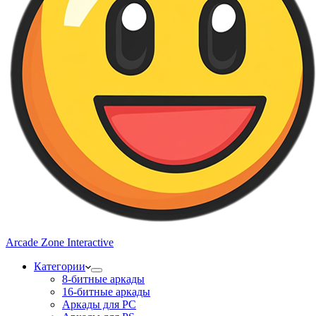
Arcade Zone Interactive
Категории
8-битные аркады
16-битные аркады
Аркады для PC