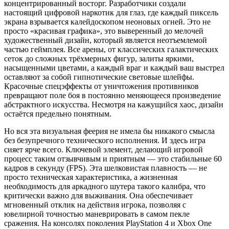
концентрированный восторг. Разработчики создали
настоящий цифровой наркотик для глаз, где каждый пиксель
экрана взрывается калейдоскопом неоновых огней. Это не
просто «красивая графика», это выверенный до мелочей
художественный дизайн, который является неотъемлемой
частью геймплея. Все арены, от классических галактических
сеток до сложных трёхмерных фигур, залиты яркими,
насыщенными цветами, а каждый враг и каждый ваш выстрел
оставляют за собой гипнотические световые шлейфы.
Красочные спецэффекты от уничтожения противников
превращают поле боя в постоянно меняющееся произведение
абстрактного искусства. Несмотря на кажущийся хаос, дизайн
остаётся предельно понятным.
Но вся эта визуальная феерия не имела бы никакого смысла
без безупречного технического исполнения. И здесь игра
сияет ярче всего. Ключевой элемент, делающий игровой
процесс таким отзывчивым и приятным — это стабильные 60
кадров в секунду (FPS). Эта шелковистая плавность — не
просто техническая характеристика, а жизненная
необходимость для аркадного шутера такого калибра, что
критически важно для выживания. Она обеспечивает
мгновенный отклик на действия игрока, позволяя с
ювелирной точностью маневрировать в самом пекле
сражения. На консолях поколения PlayStation 4 и Xbox One