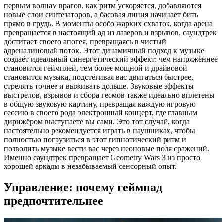
первым волнам врагов, как ритм ускоряется, добавляются
новые слои синтезаторов, а басовая линия начинает бить
прямо в грудь. В моменты особо жарких схваток, когда арена
превращается в настоящий ад из лазеров и взрывов, саундтрек
достигает своего апогея, превращаясь в чистый
адреналиновый поток. Этот динамичный подход к музыке
создаёт идеальный синергетический эффект: чем напряжённее
становится геймплей, тем более мощной и драйвовой
становится музыка, подстёгивая вас двигаться быстрее,
стрелять точнее и выживать дольше. Звуковые эффекты
выстрелов, взрывов и сбора геомов также идеально вплетены
в общую звуковую картину, превращая каждую игровую
сессию в своего рода электронный концерт, где главным
дирижёром выступаете вы сами. Это тот случай, когда
настоятельно рекомендуется играть в наушниках, чтобы
полностью погрузиться в этот гипнотический ритм и
позволить музыке вести вас через неоновые поля сражений.
Именно саундтрек превращает Geometry Wars 3 из просто
хорошей аркады в незабываемый сенсорный опыт.
Управление: почему геймпад
предпочтительнее