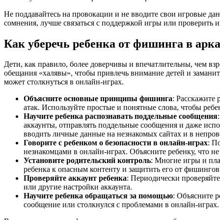
Не поддавайтесь на провокации и не вводите свои игровые да
сомнения, лучше связаться с поддержкой игры или проверить
Как уберечь ребенка от фишинга в арк
Дети, как правило, более доверчивы и впечатлительны, чем в
обещания «халявы», чтобы привлечь внимание детей и заманить
может столкнуться в онлайн-играх.
Объясните основные принципы фишинга
: Расскажите
атак. Используйте простые и понятные слова, чтобы реб
Научите ребенка распознавать поддельные сообщения
аккаунты, отправлять поддельные сообщения и даже испо
вводить личные данные на незнакомых сайтах и в непро
Говорите с ребенком о безопасности в онлайн-играх
: П
незнакомцами в онлайн-играх. Объясните ребенку, что н
Установите родительский контроль
: Многие игры и пл
ребенка к опасным контенту и защитить его от фишингов
Проверяйте аккаунт ребенка
: Периодически проверяйте
или другие настройки аккаунта.
Научите ребенка обращаться за помощью
: Объясните 
сообщение или столкнулся с проблемами в онлайн-играх.