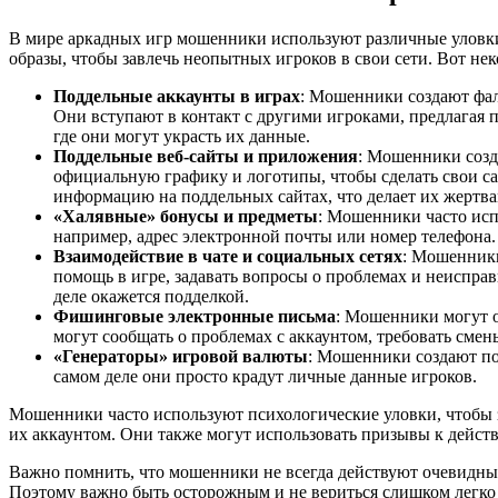
В мире аркадных игр мошенники используют различные уловки
образы, чтобы завлечь неопытных игроков в свои сети. Вот не
Поддельные аккаунты в играх
: Мошенники создают фал
Они вступают в контакт с другими игроками, предлагая 
где они могут украсть их данные.
Поддельные веб-сайты и приложения
: Мошенники созд
официальную графику и логотипы, чтобы сделать свои с
информацию на поддельных сайтах, что делает их жертв
«Халявные» бонусы и предметы
: Мошенники часто исп
например, адрес электронной почты или номер телефона. 
Взаимодействие в чате и социальных сетях
: Мошенники
помощь в игре, задавать вопросы о проблемах и неисправ
деле окажется подделкой.
Фишинговые электронные письма
: Мошенники могут о
могут сообщать о проблемах с аккаунтом, требовать сме
«Генераторы» игровой валюты
: Мошенники создают по
самом деле они просто крадут личные данные игроков.
Мошенники часто используют психологические уловки, чтобы за
их аккаунтом. Они также могут использовать призывы к действи
Важно помнить, что мошенники не всегда действуют очевидным
Поэтому важно быть осторожным и не вериться слишком легко