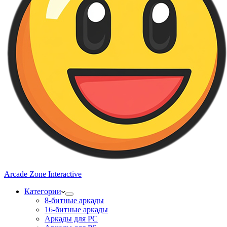
Arcade Zone Interactive
Категории
8-битные аркады
16-битные аркады
Аркады для PC