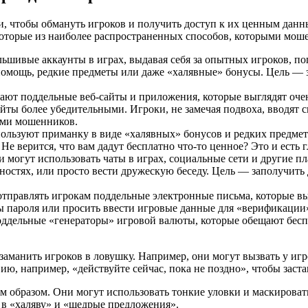
, чтобы обмануть игроков и получить доступ к их ценным данн
которые из наиболее распространенных способов, которыми моше
ьшивые аккаунты в играх, выдавая себя за опытных игроков, по
помощь, редкие предметы или даже «халявные» бонусы. Цель — 
ают поддельные веб-сайты и приложения, которые выглядят оче
айты более убедительными. Игроки, не замечая подвоха, вводят
ами мошенников.
ользуют приманку в виде «халявных» бонусов и редких предмето
Не верится, что вам дадут бесплатно что-то ценное? Это и есть
 могут использовать чаты в играх, социальные сети и другие п
ностях, или просто вести дружескую беседу. Цель — заполучить 
тправлять игрокам поддельные электронные письма, которые вы
ны пароля или просить ввести игровые данные для «верификации
ддельные «генераторы» игровой валюты, которые обещают беспл
манить игроков в ловушку. Например, они могут вызвать у игро
ю, например, «действуйте сейчас, пока не поздно», чтобы заста
 образом. Они могут использовать тонкие уловки и маскировать
 в «халяву» и «щедрые предложения».