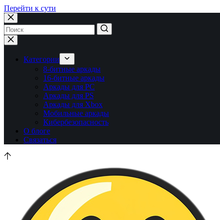
Перейти к сути
Ничего
не
найдено
Категории
8-битные аркады
16-битные аркады
Аркады для PC
Аркады для PS
Аркады для Xbox
Мобильные аркады
Кибербезопасность
О блоге
Связаться