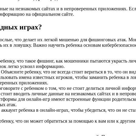
нные на незнакомых сайтах и в непроверенных приложениях. Есл
 информацию на официальном сайте.
адных играх?
зрослые, что делает их легкой мишенью для фишинговых атак. М
 их в ловушку. Важно научить ребенка основам кибербезопаснос
 ребенку, что такое фишинг, как мошенники пытаются украсть л
енок легко усвоил информацию.
: Объясните ребенку, что не всегда стоит вериться в то, что он
льзовать имена известных игроков, чтобы заманить ребенка в л
веренных приложениях.
оговорите с ребенком о том, что не стоит делиться личной инфо
е стоит вводить личные данные на незнакомых сайтах и в непро
атформы для онлайн-игр имеют встроенные функции родительско
ых атак.
 аккаунт ребенка в онлайн-играх, чтобы убедиться, что он не с
ребенку, что он может обратиться за помощью к вам или к други