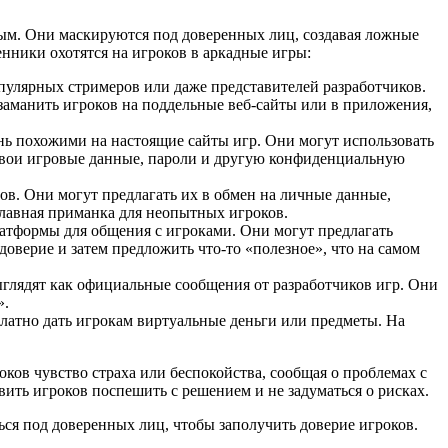
ым. Они маскируются под доверенных лиц, создавая ложные
нники охотятся на игроков в аркадные игры:
пулярных стримеров или даже представителей разработчиков.
заманить игроков на поддельные веб-сайты или в приложения,
нь похожими на настоящие сайты игр. Они могут использовать
 свои игровые данные, пароли и другую конфиденциальную
в. Они могут предлагать их в обмен на личные данные,
 главная приманка для неопытных игроков.
латформы для общения с игроками. Они могут предлагать
доверие и затем предложить что-то «полезное», что на самом
глядят как официальные сообщения от разработчиков игр. Они
».
атно дать игрокам виртуальные деньги или предметы. На
ков чувство страха или беспокойства, сообщая о проблемах с
вить игроков поспешить с решением и не задуматься о рисках.
ся под доверенных лиц, чтобы заполучить доверие игроков.